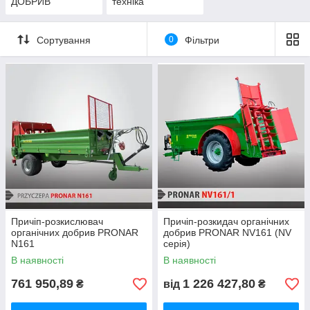
ДОБРИВ
техніка
Сортування
0
Фільтри
Причіп-розкислювач
Причіп-розкидач органічних
органічних добрив PRONAR
добрив PRONAR NV161 (NV
N161
серія)
В наявності
В наявності
761 950,89
1 226 427,80
₴
від
₴