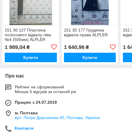
151 30 127 Пластина
151 30 177 Грудинка
151 
полосового відвалу ліва
відвала права ALPLER
відв
№4 (505мм) ALPLER
1 989,04
1 640,96
1 6
₴
₴
Купити
Купити
Про нас
Рейтинг не сформований
Менше 5 відгуків за останній рік
Працює з 24.07.2019
м. Полтава
вул. Петра Дорошенка 40, Полтава, Україна
Контакти