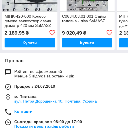
MIHK-420-000 Колесо
С0684.03.01.001 Стійка
MIHK
гумове валкоутворювача
головна - ліва SaMASZ
гумо
діаметр 420 мм SaMASZ
діа
2 189,95
9 020,49
2 1
₴
₴
Купити
Купити
Про нас
Рейтинг не сформований
Менше 5 відгуків за останній рік
Працює з 24.07.2019
м. Полтава
вул. Петра Дорошенка 40, Полтава, Україна
Контакти
Сьогодні працює з 08:00 до 17:00
Показати весь графік роботи