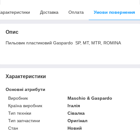
арактеристики
Доставка
Оплата
Умови повернення
Опис
Пильовик пластиковий Gaspardo SP, MT, MTR, ROMINA
Характеристики
Основні атрибути
Виробник
Maschio & Gaspardo
Країна виробник
Італія
Тип техніки
Сівалка
Тип запчастини
Оригінал
Стан
Новий