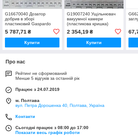
G16670040 Дозатор
G19007240 Ущільнювач
G66
добрив в зборі
вакуумної камери
загл
пластиковий Gaspardo
(пластикова кришка)
Gaspardo
5 787,71
2 354,19
67,
₴
₴
Купити
Купити
Про нас
Рейтинг не сформований
Менше 5 відгуків за останній рік
Працює з 24.07.2019
м. Полтава
вул. Петра Дорошенка 40, Полтава, Україна
Контакти
Сьогодні працює з 08:00 до 17:00
Показати весь графік роботи