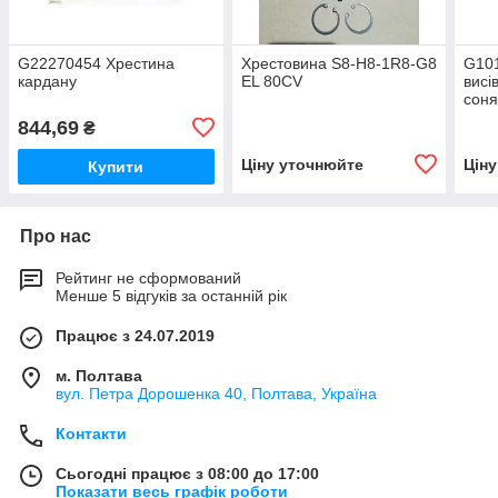
G22270454 Хрестина
Хрестовина S8-H8-1R8-G8
G10
кардану
EL 80CV
висі
соня
Gas
844,69
₴
Ціну уточнюйте
Цін
Купити
Про нас
Рейтинг не сформований
Менше 5 відгуків за останній рік
Працює з 24.07.2019
м. Полтава
вул. Петра Дорошенка 40, Полтава, Україна
Контакти
Сьогодні працює з 08:00 до 17:00
Показати весь графік роботи