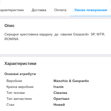
арактеристики
Доставка
Оплата
Умови повернення
Опис
Середня хрестовина кардану до сівалки Gaspardo SP, MTR,
ROMINA
Характеристики
Основні атрибути
Виробник
Maschio & Gaspardo
Країна виробник
Італія
Тип техніки
Сівалка
Тип запчастини
Оригінал
Стан
Новий