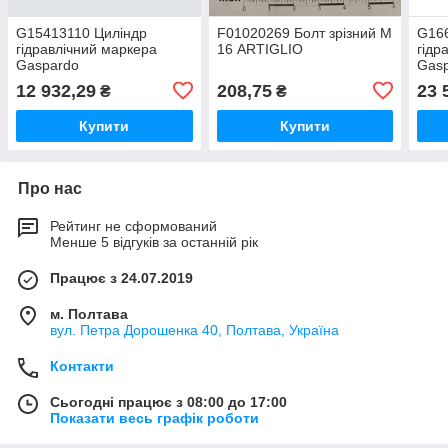
G15413110 Циліндр
F01020269 Болт зрізний М
G16
гідравлічний маркера
16 ARTIGLIO
гідр
Gaspardo
Gas
12 932,29
208,75
23 
₴
₴
Купити
Купити
Про нас
Рейтинг не сформований
Менше 5 відгуків за останній рік
Працює з 24.07.2019
м. Полтава
вул. Петра Дорошенка 40, Полтава, Україна
Контакти
Сьогодні працює з 08:00 до 17:00
Показати весь графік роботи