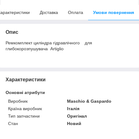
арактеристики
Доставка
Оплата
Умови повернення
Опис
Ремкомплект циліндра гідравлічного для
глибокорозпушувача Аrtiglio
Характеристики
Основні атрибути
Виробник
Maschio & Gaspardo
Країна виробник
Італія
Тип запчастини
Оригінал
Стан
Новий