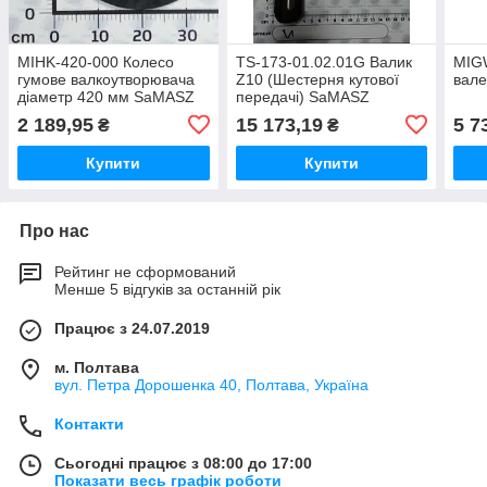
MIHK-420-000 Колесо
TS-173-01.02.01G Валик
MIG
гумове валкоутворювача
Z10 (Шестерня кутової
вале
діаметр 420 мм SaMASZ
передачі) SaMASZ
2 189,95
15 173,19
5 7
₴
₴
Купити
Купити
Про нас
Рейтинг не сформований
Менше 5 відгуків за останній рік
Працює з 24.07.2019
м. Полтава
вул. Петра Дорошенка 40, Полтава, Україна
Контакти
Сьогодні працює з 08:00 до 17:00
Показати весь графік роботи