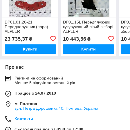
DP01.01.20-21
DP01.15L Передплужник
DP0
Передполужник (пара)
кукурудзяний лівий в зборі
куку
ALPLER
ALPLER
збор
23 735,37
10 443,56
10 
₴
₴
Купити
Купити
Про нас
Рейтинг не сформований
Менше 5 відгуків за останній рік
Працює з 24.07.2019
м. Полтава
вул. Петра Дорошенка 40, Полтава, Україна
Контакти
Сьогодні працює з 08:00 до 17:00