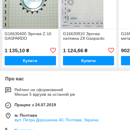
G16630400 Зірочка Z-16
G16630810 Зірочка
G166
GASPARDO
натяжна Z8 Gaspardo
мета
1 135,10
1 124,66
902
₴
₴
Купити
Купити
Про нас
Рейтинг не сформований
Менше 5 відгуків за останній рік
Працює з 24.07.2019
м. Полтава
вул. Петра Дорошенка 40, Полтава, Україна